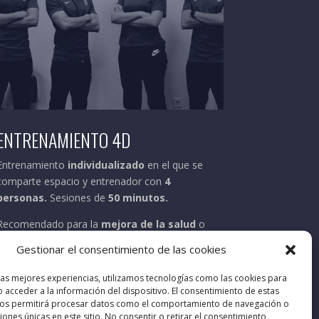
ENTRENAMIENTO 4D
Entrenamiento
individualizado
en el que se
comparte espacio y entrenador con
4
personas.
Sesiones de
50 minutos.
Recomendado para la
mejora de la salud
o
cambios de composición corporal.
Gestionar el consentimiento de las cookies
las mejores experiencias, utilizamos tecnologías como las cookies para
 acceder a la información del dispositivo. El consentimiento de estas
nos permitirá procesar datos como el comportamiento de navegación o
ciones únicas en este sitio. No consentir o retirar el consentimiento,