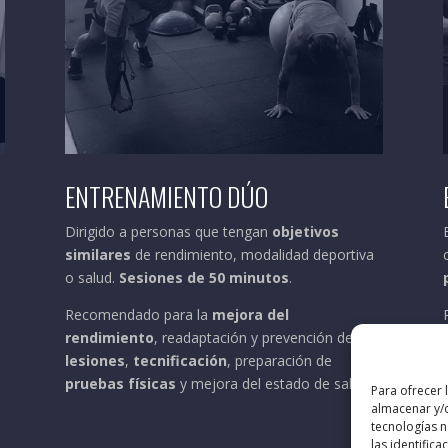
ENTRENAMIENTO DÚO
Dirigido a personas que tengan
objetivos
similares
de rendimiento, modalidad deportiva
o salud.
Sesiones de 50 minutos
.
Recomendado para la
mejora del
rendimiento
, readaptación y prevención de
lesiones
,
tecnificación
, preparación de
s
pruebas físicas
y mejora del estado de salud.
Para ofrecer 
almacenar y/o
tecnologías 
las identifica