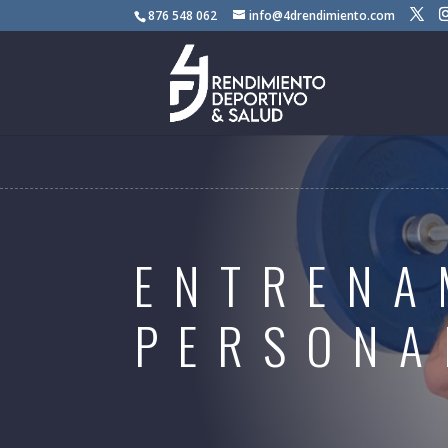
876 548 062
info@4drendimiento.com
ENTRENA
PERSONA